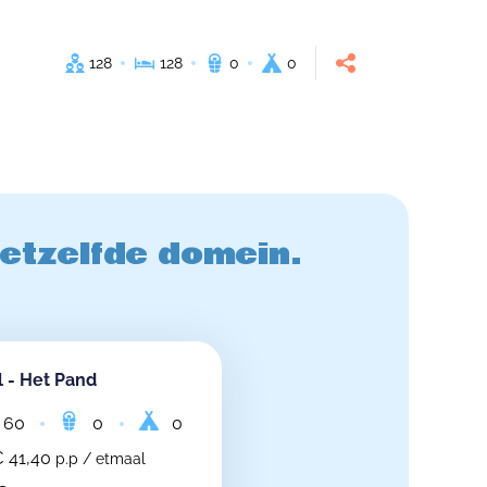
128
128
0
0
hetzelfde domein.
 - Het Pand
60
0
0
 41,40
p.p / etmaal