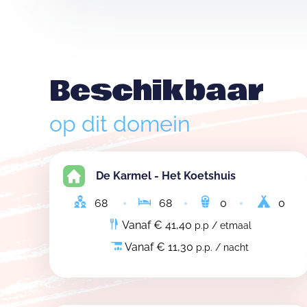
Beschikbaar
op dit domein
De Karmel - Het Koetshuis
68
68
0
0
Vanaf € 41,40
p.p / etmaal
Vanaf € 11,30
p.p. / nacht