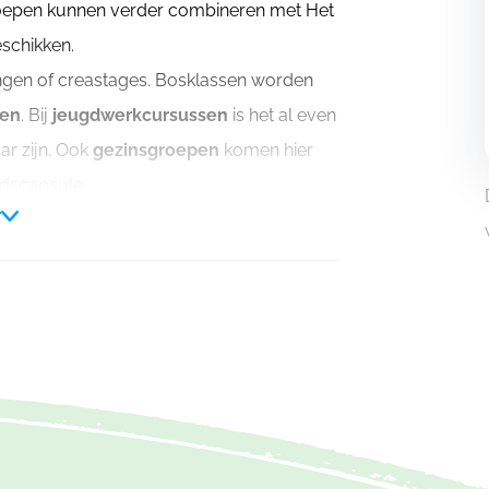
roepen kunnen verder combineren met Het
eschikken.
ngen of creastages. Bosklassen worden
sen
. Bij
jeugdwerkcursussen
is het al even
ar zijn. Ook
gezinsgroepen
komen hier
ijdscapsule.
r
on