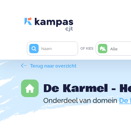
OF KIES
Alle
Terug naar overzicht
De Karmel - H
Onderdeel van domein
De 