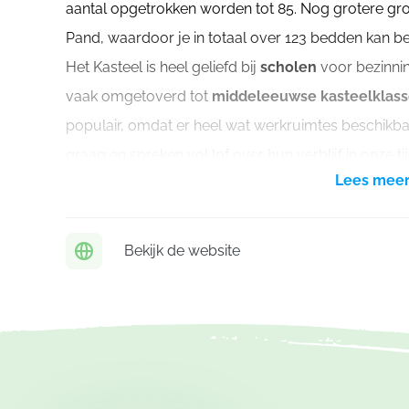
aantal opgetrokken worden tot 85. Nog grotere g
Pand, waardoor je in totaal over 123 bedden kan b
Het Kasteel is heel geliefd bij
scholen
voor bezinni
vaak omgetoverd tot
middeleeuwse kasteelklas
populair, omdat er heel wat werkruimtes beschikba
graag en spreken vol lof over hun verblijf in onze t
Lees mee
Het Kasteel kan enkel gehuurd worden in volpensi
Bekijk de website