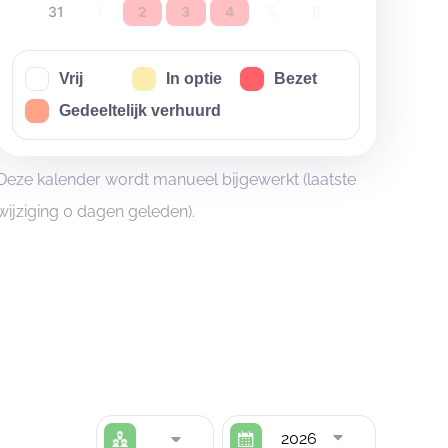
31
1
2
3
4
5
6
Vrij
In optie
Bezet
Gedeeltelijk verhuurd
Deze kalender wordt manueel bijgewerkt (laatste
wijziging 0 dagen geleden).
2026