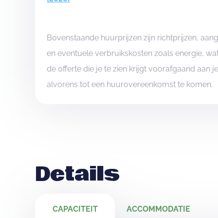
Bovenstaande huurprijzen zijn richtprijzen, aa
en eventuele verbruikskosten zoals energie, wat
de offerte die je te zien krijgt voorafgaand aan 
alvorens tot een huurovereenkomst te komen.
Details
CAPACITEIT
ACCOMMODATIE