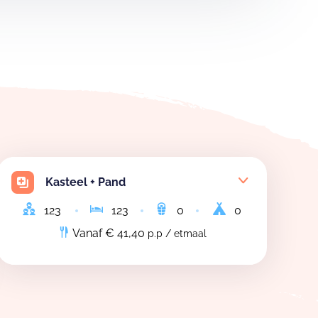
Kasteel + Pand
123
123
0
0
Vanaf € 41,40
p.p / etmaal