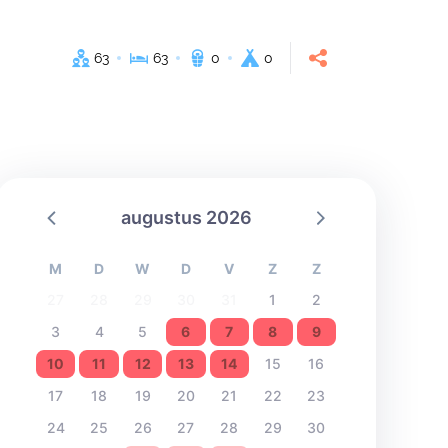
63
63
0
0
augustus 2026
M
D
W
D
V
Z
Z
27
28
29
30
31
1
2
3
4
5
6
7
8
9
10
11
12
13
14
15
16
17
18
19
20
21
22
23
24
25
26
27
28
29
30