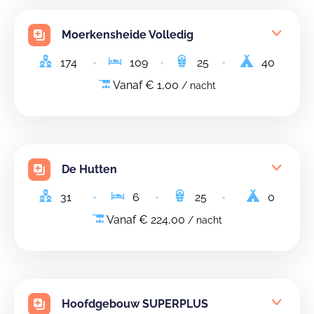
Moerkensheide Volledig
174
109
25
40
Vanaf € 1,00
/ nacht
De Hutten
31
6
25
0
Vanaf € 224,00
/ nacht
Hoofdgebouw SUPERPLUS