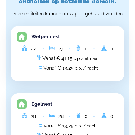
entiteiten op hetzelfde domein.
Deze entiteiten kunnen ook apart gehuurd worden.
Welpennest
27
27
0
0
Vanaf € 41,15
p.p / etmaal
Vanaf € 13,25
p.p. / nacht
Egelnest
28
28
0
0
Vanaf € 13,25
p.p. / nacht