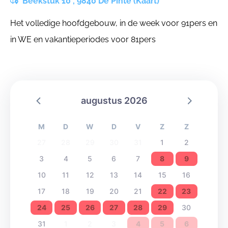
Beekstuk 10 , 9840 De Pinte (Kaart)
Het volledige hoofdgebouw, in de week voor 91pers en
in WE en vakantieperiodes voor 81pers
augustus 2026
M
D
W
D
V
Z
Z
27
28
29
30
31
1
2
3
4
5
6
7
8
9
10
11
12
13
14
15
16
17
18
19
20
21
22
23
24
25
26
27
28
29
30
31
1
2
3
4
5
6