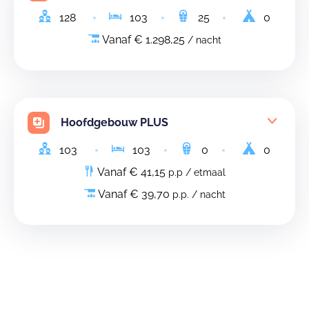
128
103
25
0
Vanaf € 1.298,25
/ nacht
Hoofdgebouw PLUS
103
103
0
0
Vanaf € 41,15
p.p / etmaal
Vanaf € 39,70
p.p. / nacht