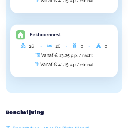
Vanaf € 41,15
p.p / etmaal
Eekhoornnest
26
26
0
0
Vanaf € 13,25
p.p. / nacht
Vanaf € 41,15
p.p / etmaal
Beschrijving