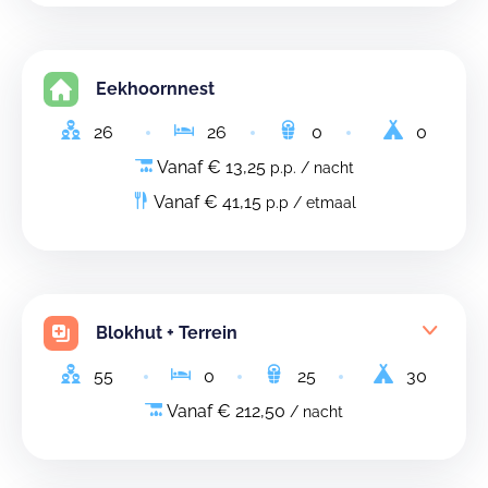
Eekhoornnest
26
26
0
0
Vanaf € 13,25
p.p. / nacht
Vanaf € 41,15
p.p / etmaal
Blokhut + Terrein
55
0
25
30
Vanaf € 212,50
/ nacht