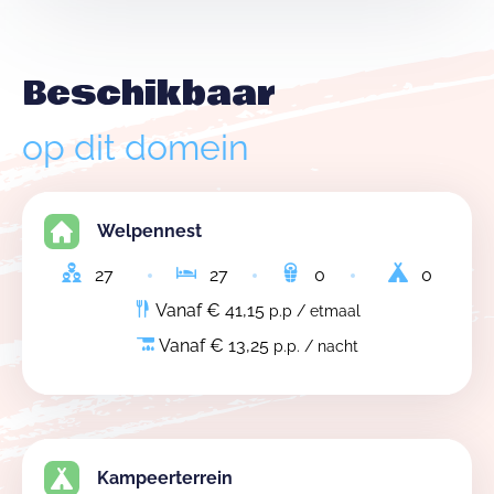
Beschikbaar
op dit domein
Welpennest
27
27
0
0
Vanaf € 41,15
p.p / etmaal
Vanaf € 13,25
p.p. / nacht
Kampeerterrein