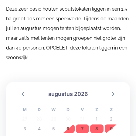
Deze zeer basic houten scoutslokalen liggen in een 1,5
ha groot bos met een speelweide. Tijdens de maanden
juli en augustus mogen tenten bijgeplaatst worden,
maar zelfs met tenten mogen groepen niet groter zijn
dan 40 personen. OPGELET: deze lokalen liggen in een
woonwijk!
augustus 2026
M
D
W
D
V
Z
Z
27
28
29
30
31
1
2
3
4
5
6
7
8
9