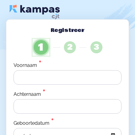
Registreer
1
2
3
Voornaam
Achternaam
Geboortedatum