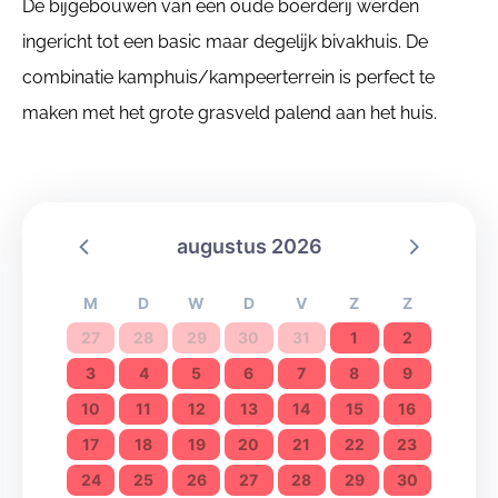
De bijgebouwen van een oude boerderij werden
ingericht tot een basic maar degelijk bivakhuis. De
combinatie kamphuis/kampeerterrein is perfect te
maken met het grote grasveld palend aan het huis.
augustus 2026
M
D
W
D
V
Z
Z
27
28
29
30
31
1
2
3
4
5
6
7
8
9
10
11
12
13
14
15
16
17
18
19
20
21
22
23
24
25
26
27
28
29
30