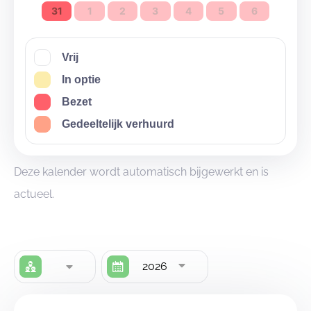
31
1
2
3
4
5
6
Vrij
In optie
Bezet
Gedeeltelijk verhuurd
Deze kalender wordt automatisch bijgewerkt en is
actueel.
2026