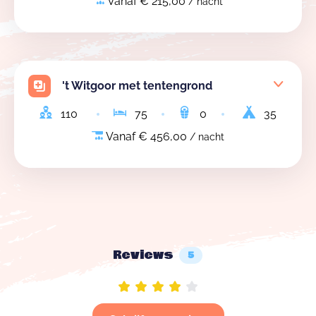
Vanaf € 215,00
/ nacht
't Witgoor met tentengrond
110
75
0
35
Vanaf € 456,00
/ nacht
Reviews
5