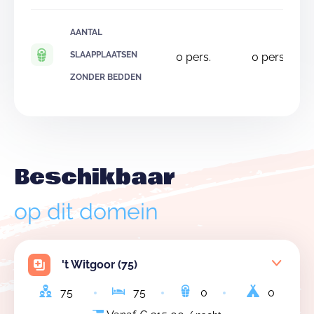
AANTAL
SLAAPPLAATSEN
0
pers.
0
pers.
ZONDER BEDDEN
Beschikbaar
op dit domein
't Witgoor (75)
75
75
0
0