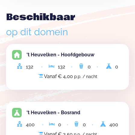
Beschikbaar
op dit domein
't Heuvelken - Hoofdgebouw
132
132
0
0
Vanaf € 4,00
p.p. / nacht
't Heuvelken - Bosrand
400
0
0
400
Vanaf € 3,50
p.p. / nacht