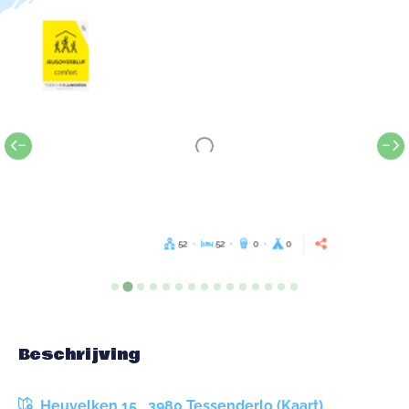
52
52
0
0
Beschrijving
Heuvelken 15 , 3980 Tessenderlo (Kaart)