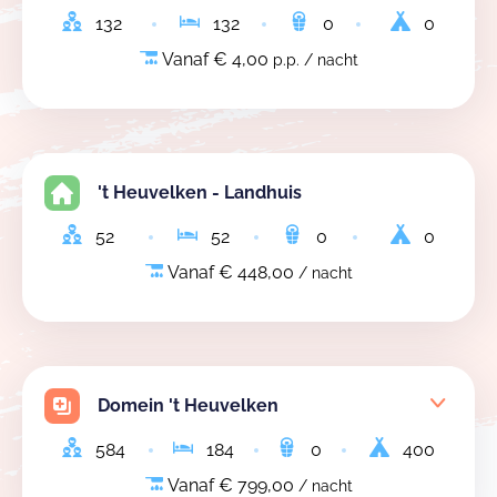
132
132
0
0
Vanaf € 4,00
p.p. / nacht
't Heuvelken - Landhuis
52
52
0
0
Vanaf € 448,00
/ nacht
Domein 't Heuvelken
584
184
0
400
Vanaf € 799,00
/ nacht