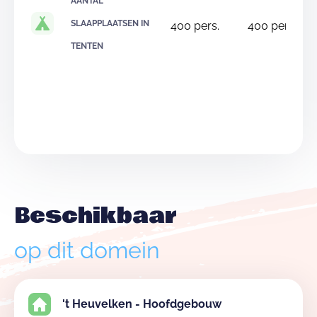
AANTAL
SLAAPPLAATSEN IN
400
pers.
400
pers.
TENTEN
Beschikbaar
op dit domein
't Heuvelken - Hoofdgebouw