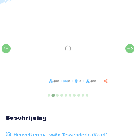
400
0
0
400
Beschrijving
Heuvelken 15 , 3980 Tessenderlo (Kaart)