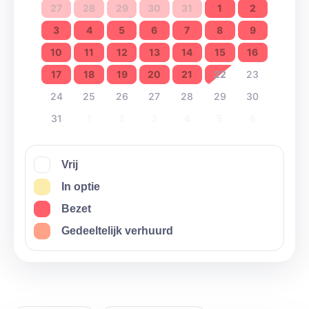
27
28
29
30
31
1
2
3
4
5
6
7
8
9
10
11
12
13
14
15
16
17
18
19
20
21
22
23
24
25
26
27
28
29
30
31
1
2
3
4
5
6
Vrij
In optie
Bezet
Gedeeltelijk verhuurd