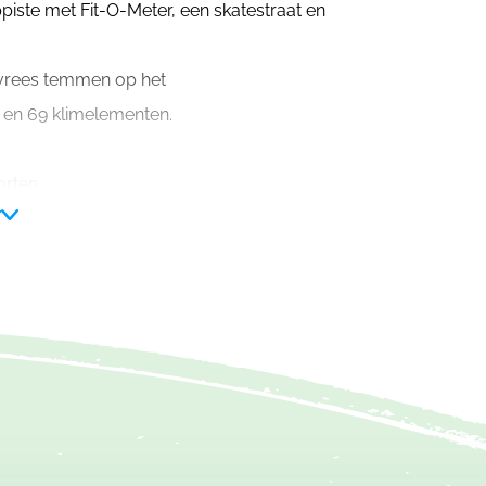
piste met Fit-O-Meter, een skatestraat en
evrees temmen op het
 en 69 klimelementen.
orten.
r
olinebaan, tumblingbaan en toestelzone.
ning accommodatie.
isportterrein, een polyvalent grasveld
gebruikt worden door groepen onder
.
 Hofstade. Je kan komen relaxen op de 650
 de kleinsten aanwezig en je kan voor een