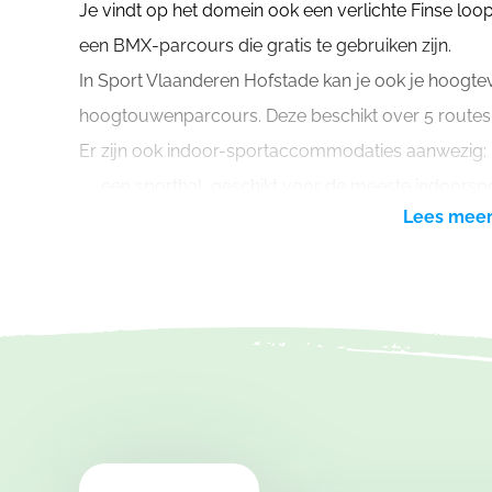
Je vindt op het domein ook een verlichte Finse loop
een BMX-parcours die gratis te gebruiken zijn.
In Sport Vlaanderen Hofstade kan je ook je hoogt
hoogtouwenparcours. Deze beschikt over 5 routes
Er zijn ook indoor-sportaccommodaties aanwezig:
een sporthal, geschikt voor de meeste indoorsp
Lees mee
een gymnastiekhal, met olympische vloer, tramp
een polyvalente zaal, met spiegels en free-run
een skatehal
Op het domein is ook een boogschietstand, een omn
en een klimmuur beschikbaar. Deze kunnen enkel 
begeleiding van een lesgever van Sport Vlaanderen
Ook op recreatief gebied scoort Sport Vlaanderen
meter lange strandzone, er zijn 2 speeltuinen voor