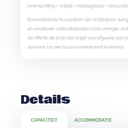
overnachting + ontbijt + middagmaal + vieruurt
Bovenstaande huurprijzen zijn richtprijzen, a
en eventuele verbruikskosten zoals energie, wat
de offerte die je te zien krijgt voorafgaand aan 
alvorens tot een huurovereenkomst te komen.
Details
CAPACITEIT
ACCOMMODATIE