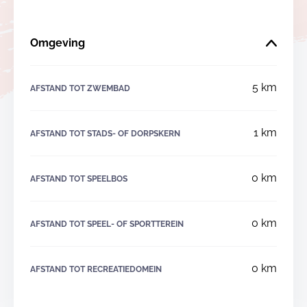
aanwezig en je kan voor een hapje en een drankje
terecht bij strandbar- restaurant ' het Zuiderbad'
Omgeving
Je kan overnachten in ons sportverblijf. We beschikken
over 76 bedden. Groepen kunnen reserveren vanaf 20
5 km
personen.
AFSTAND TOT ZWEMBAD
1 km
AFSTAND TOT STADS- OF DORPSKERN
0 km
AFSTAND TOT SPEELBOS
0 km
AFSTAND TOT SPEEL- OF SPORTTEREIN
0 km
AFSTAND TOT RECREATIEDOMEIN