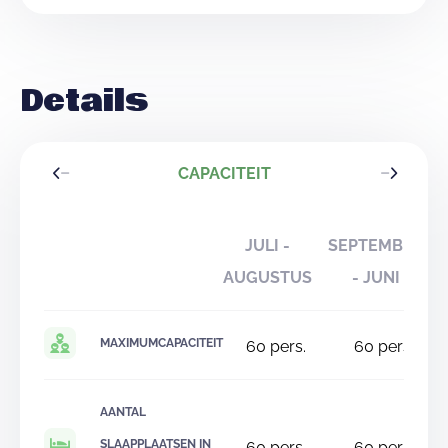
Details
CAPACITEIT
JULI -
SEPTEMBER
AUGUSTUS
- JUNI
MAXIMUMCAPACITEIT
60
pers.
60
pers.
AANTAL
SLAAPPLAATSEN IN
60
pers.
60
pers.