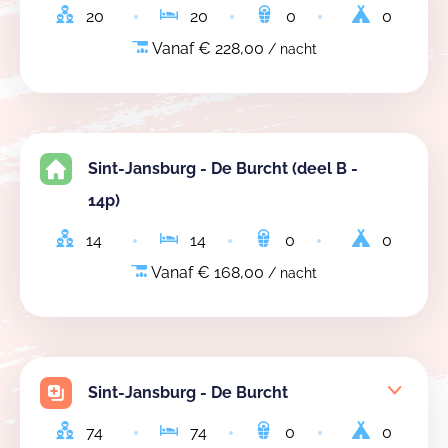
20
20
0
0
Vanaf € 228,00
/ nacht
Sint-Jansburg - De Burcht (deel B -
14p)
14
14
0
0
Vanaf € 168,00
/ nacht
Sint-Jansburg - De Burcht
74
74
0
0