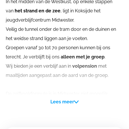
In het midden van de Westkust, op enkele stappen
van
het strand en de zee
, ligt in Koksijde het
jeugdverblijfcentrum Midwester.
Veilig de tunnel onder de tram door en de duinen en
het weidse strand liggen aan je voeten.
Groepen vanaf 30 tot 70 personen kunnen bij ons
terecht. Je verblijft bij ons
alleen met je groep
.
Wij bieden je een verblijf aan in
volpension
met
maaltijden aangepast aan de aard van de groep.
De zelfkookformule is in Midwester niet mogelijk.
Lees meer