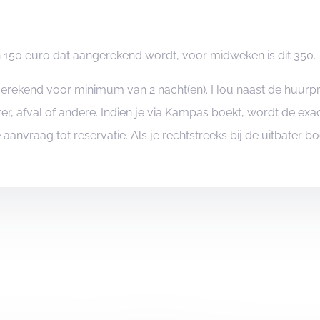
dt en dit binnen de 10 werkdagen, anders
jk teruggestort. Indien er
schade
of
150 euro dat aangerekend wordt, voor midweken is dit 350.
ekend of van de midweek (bv. schade aan
ngerekend voor minimum van 2 nacht(en). Hou naast de huurp
itrair bedrag afgehouden van deze waarborg.
er, afval of andere. Indien je via Kampas boekt, wordt de e
je aanvraag tot reservatie. Als je rechtstreeks bij de uitbater 