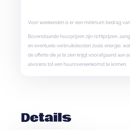
het rekeningnummer dat je op het huurcontract vin
vervalt je reservatie!
Je krijgt de waarborg na het verhuur zo snel mogeli
Voor weekenden is er een minimum bedrag van 
verlies
wordt vastgesteld op het einde van het we
Bovenstaande huurprijzen zijn richtprijzen, aa
de lokalen, sleutel verloren, ...), wordt er een arb
en eventuele verbruikskosten zoals energie, wat
de offerte die je te zien krijgt voorafgaand aan 
alvorens tot een huurovereenkomst te komen.
Details