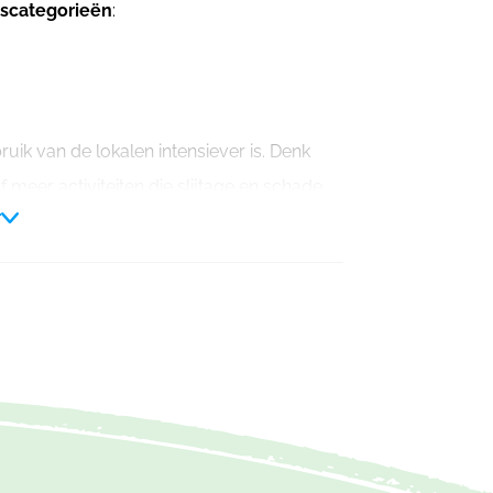
jscategorieën
:
uik van de lokalen intensiever is. Denk
eer activiteiten die slijtage en schade
r
roepen een iets hoger tarief aan.
nwezigen
die overnachten. Hierbij
oeg en andere personen die blijven slapen.
dt voor
iedereen
het -16 tarief.
voor
iedereen
het +16 tarief
 te betalen bedrag voor het verbruik wordt