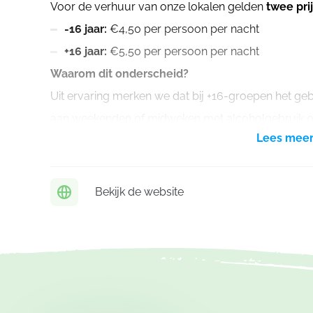
Voor de verhuur van onze lokalen gelden
twee pri
-16 jaar:
€4,50 per persoon per nacht
+16 jaar:
€5,50 per persoon per nacht
Waarom dit onderscheid?
Uit ervaring merken we dat bij +16-groepen het gebr
aan weekenden of midweken met alcoholgebruik of m
Lees mee
kunnen veroorzaken. Daarom rekenen we voor +16-g
Hoe bepalen we het juiste tarief?
Het tarief hangt af van de
meerderheid van de aa
Bekijk de website
tellen
alle aanwezigen
mee: leden, leiding, kookpl
Is de
meerderheid jonger dan 16 jaar
, dan gel
Is de
meerderheid 16 jaar of ouder
, dan geldt 
In deze prijs zijn
niet inbegrepen
:
Het verbruik van gas, elektriciteit en water: het