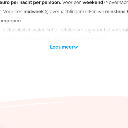
 euro per nacht per persoon.
Voor een
weekend
(2 overnach
. Voor een
midweek
(5 overnachtingen) reken we
minstens 
nbegrepen
:
, elektriciteit en water: het te betalen bedrag voor het verbr
teerde tellerstanden (
zie energietarieven hieronder
).
Lees meer
g voor het vuilnis. Voor een weekend rekenen we
15 euro
aan,
 tellerstand.
kWh
volgens tellerstand
ens tellerstand
t
€ 500 per weekend
. Deze dient men over te schrijven op 
vindt en dit binnen de 14 werkdagen, anders vervalt jouw rese