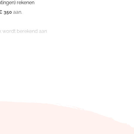
tingen) rekenen
€ 350
aan.
uik wordt berekend aan
 voor een midweek
30
het rekeningnummer dat
rvatie!