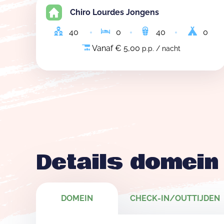
Je krijgt de waarborg n
Chiro Lourdes Jongens
vastgesteld op het ein
40
0
40
0
...), wordt er een bed
Vanaf € 5,00
p.p. / nacht
Opgelet:
We verhuren 
beschikking! Je dient 
Details domein
DOMEIN
CHECK-IN/OUTTIJDEN