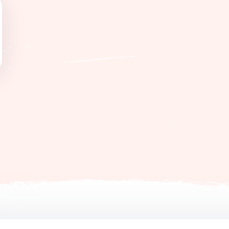
a het verhuur zo snel mogelijk teruggestort. Indien er
schade
de van het weekend of van de midweek (bv. schade aan de loka
rag afgehouden van deze waarborg.
onze lokalen
niet
tijdens de maanden juli en augustus. Er zij
ook zélf handdoeken & wc papier mee te nemen!