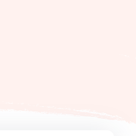
of verlies
wordt
len, sleutel verloren,
n geen bedden ter