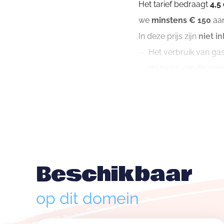
Het tarief bedraagt
4,5
we
minstens € 150
aan
In deze prijs zijn
niet i
Het verbruik van gas
de hand van de geno
Een forfaitair bedra
euro
.
Energietarief
Gas:
€ 2/m³
volgens
Elektriciteit:
€ 0,6/
Beschikbaar
Water :
€ 9/m³
volg
Waarborg
op dit domein
De waarborg bedraag
je op het huurcontract 