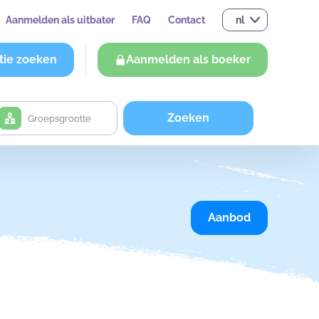
Aanmelden als uitbater
FAQ
Contact
nl
tie zoeken
Aanmelden als boeker
Zoeken
Aanbod