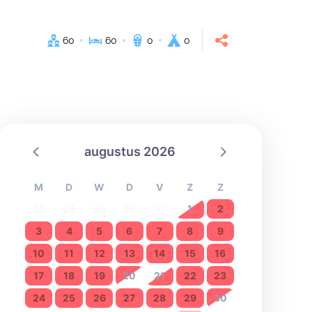
60
60
0
0
augustus 2026
M
D
W
D
V
Z
Z
27
28
29
30
31
1
2
3
4
5
6
7
8
9
10
11
12
13
14
15
16
17
18
19
20
21
22
23
24
25
26
27
28
29
30