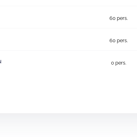
60
pers.
60
pers.
N
0
pers.