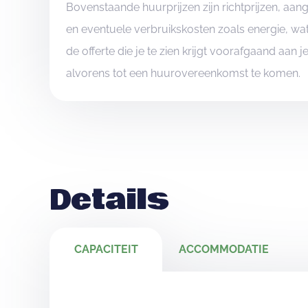
Bovenstaande huurprijzen zijn richtprijzen, aa
en eventuele verbruikskosten zoals energie, wat
de offerte die je te zien krijgt voorafgaand aan 
alvorens tot een huurovereenkomst te komen.
Details
CAPACITEIT
ACCOMMODATIE