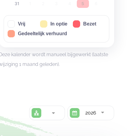
31
1
2
3
4
5
6
Vrij
In optie
Bezet
Gedeeltelijk verhuurd
Deze kalender wordt manueel bijgewerkt (laatste
wijziging 1 maand geleden).
2026