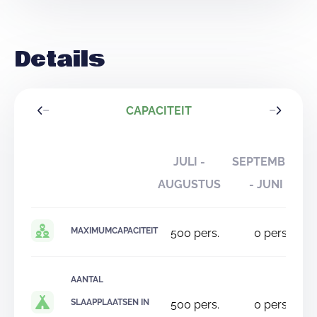
Details
CAPACITEIT
JULI -
SEPTEMBER
AUGUSTUS
- JUNI
MAXIMUMCAPACITEIT
500
pers.
0
pers.
AANTAL
SLAAPPLAATSEN IN
500
pers.
0
pers.