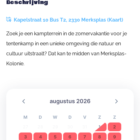
Beschrijving
Kapelstraat 10 Bus T2, 2330 Merksplas (Kaart)
Zoek je een kampterrein in de zomervakantie voor je
tentenkamp in een unieke omgeving die natuur en
cultuur uitstraalt? Dat kan te midden van Merksplas-
Kolonie.
augustus 2026
M
D
W
D
V
Z
Z
27
28
29
30
31
1
2
3
4
5
6
7
8
9