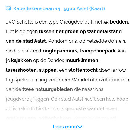
Kapellekensbaan 14 , 9300 Aalst (Kaart)
JVC Schotte is een type C jeugdverblijf met
55 bedden
.
Het is gelegen
tussen het groen op wandelafstand
van de stad Aalst.
Rondom ons, op hetzelfde domein,
vind je o.a. een
hoogteparcours
,
trampolinepark
, kan
je
kajakken
op de Dender,
muurklimmen
,
lasershooten
,
suppen
, een
vlottentocht
doen, arrow
tag spelen, en nog veel meer. Wandel of ravot door een
van de
twee natuurgebieden
die naast ons
jeugdverblijf liggen. Ook stad Aalst heeft een hele hoop
activiteiten te bieden zoals
gegidste wandelingen,
gratis musea, pottenbakken
, keramiek en zoveel
Lees meer
meer. Naast JVC Schotte ligt het
moderne