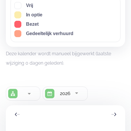
aanwezig in het gebouw)
Vrij
Geschikt voor jeugd- en taalkampen, sportstages,
In optie
bosklassen, weekends, zorgvakanties, scholen, …
Bezet
Dichtbij het stadscentrum, naast het stadspark en de
Gedeeltelijk verhuurd
Gerstjens en op dezelfde site als het ultramoderne
sportcomplex Schotte
Deze kalender wordt manueel bijgewerkt (laatste
Bereikbaarheid:
wijziging 0 dagen geleden).
Dichtbij het
station
van Erembodegem (750m) en
Aalst (2,5km)
Bushalte voor de deur
2026
Ruime fietsenstalling
Grote gratis
parking naast het gebouw
Door zijn ideale ligging, centraal in natuur en bos,
naast een ultramodern sportcomplex en op een