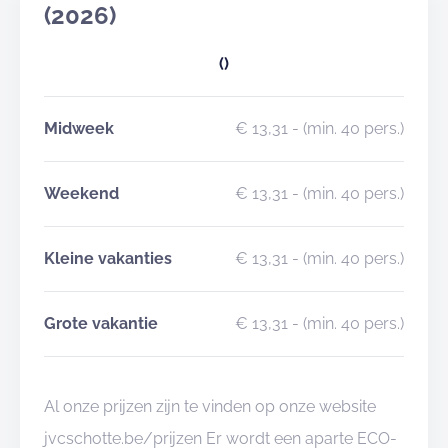
boogscheut van de stad Aalst, kan je bij JVC Schotte
(2026)
terecht voor een unieke mix van sport-, natuur- en
()
cultuuractiviteiten.
Midweek
€ 13,31
- (min. 40 pers.)
Weekend
€ 13,31
- (min. 40 pers.)
Kleine vakanties
€ 13,31
- (min. 40 pers.)
Grote vakantie
€ 13,31
- (min. 40 pers.)
Al onze prijzen zijn te vinden op onze website
jvcschotte.be/prijzen Er wordt een aparte ECO-