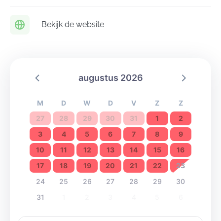
stimuleert participatie en ontwikkeling.
Natuur,
vorming, sport & spel en zingeving
zijn onze vier
Bekijk de website
belangrijkste pijlers.
augustus 2026
M
D
W
D
V
Z
Z
27
28
29
30
31
1
2
3
4
5
6
7
8
9
10
11
12
13
14
15
16
17
18
19
20
21
22
23
24
25
26
27
28
29
30
31
1
2
3
4
5
6