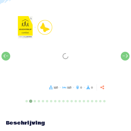
156
156
0
0
Beschrijving