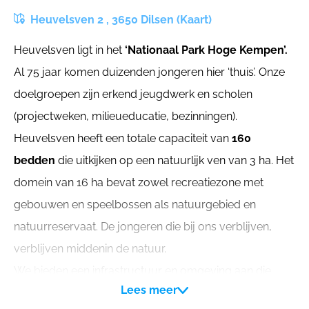
Heuvelsven 2 , 3650 Dilsen (Kaart)
Heuvelsven ligt in het
‘Nationaal Park Hoge Kempen’.
Al 75 jaar komen duizenden jongeren hier ‘thuis’. Onze
doelgroepen zijn erkend jeugdwerk en scholen
(projectweken, milieueducatie, bezinningen).
Heuvelsven heeft een totale capaciteit van
160
bedden
die uitkijken op een natuurlijk ven van 3 ha. Het
domein van 16 ha bevat zowel recreatiezone met
gebouwen en speelbossen als natuurgebied en
natuurreservaat. De jongeren die bij ons verblijven,
verblijven middenin de natuur.
We bieden een infrastructuur en omgeving aan die
Lees meer
jongeren inspireert. De bewust nagestreefde soberheid