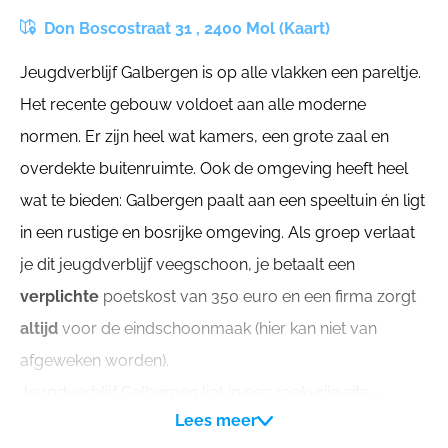
Don Boscostraat 31 , 2400 Mol (Kaart)
Jeugdverblijf Galbergen is op alle vlakken een pareltje.
Het recente gebouw voldoet aan alle moderne
normen. Er zijn heel wat kamers, een grote zaal en
overdekte buitenruimte. Ook de omgeving heeft heel
wat te bieden: Galbergen paalt aan een speeltuin én ligt
in een rustige en bosrijke omgeving. Als groep verlaat
je dit jeugdverblijf veegschoon, je betaalt een
verplichte
poetskost van 350 euro en een firma zorgt
altijd
voor de eindschoonmaak (hier kan niet van
afgeweken worden).
Jeugdverblijf Galbergen ligt in een rookvrije site -
Lees meer
Generatie rookvrij.
Er heerst een algemeen