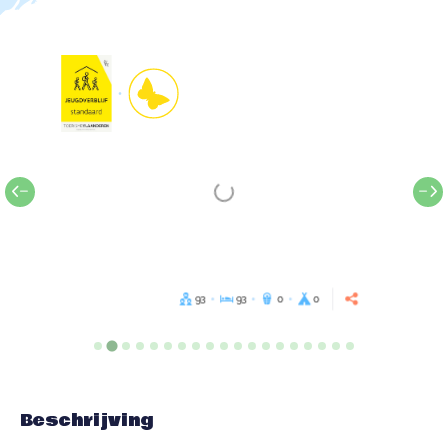
93
93
0
0
Beschrijving