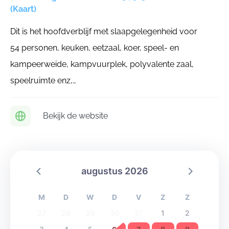
(Kaart)
Dit is het hoofdverblijf met slaapgelegenheid voor
54 personen, keuken, eetzaal, koer, speel- en
kampeerweide, kampvuurplek, polyvalente zaal,
speelruimte enz,…
Bekijk de website
augustus 2026
M
D
W
D
V
Z
Z
27
28
29
30
31
1
2