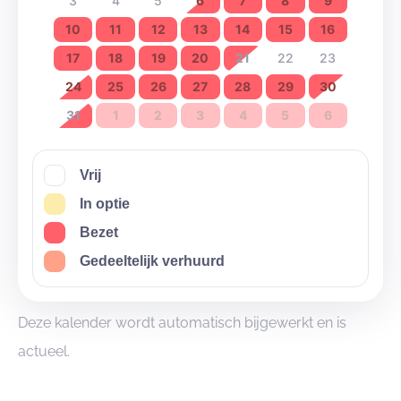
3
4
5
6
7
8
9
10
11
12
13
14
15
16
17
18
19
20
21
22
23
24
25
26
27
28
29
30
31
1
2
3
4
5
6
Vrij
In optie
Bezet
Gedeeltelijk verhuurd
Deze kalender wordt automatisch bijgewerkt en is
actueel.