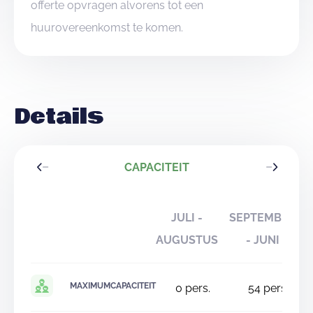
offerte opvragen alvorens tot een
huurovereenkomst te komen.
Details
CAPACITEIT
JULI -
SEPTEMBER
AUGUSTUS
- JUNI
MAXIMUMCAPACITEIT
0
pers.
54
pers.