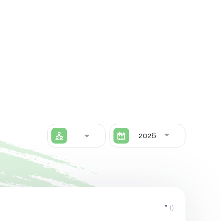
2026
*
()