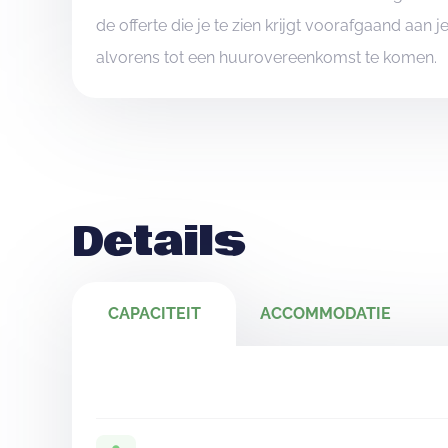
de offerte die je te zien krijgt voorafgaand aan 
alvorens tot een huurovereenkomst te komen.
Details
CAPACITEIT
ACCOMMODATIE