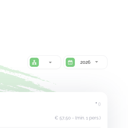
2026
*
()
€ 57,50
- (min. 1 pers.)