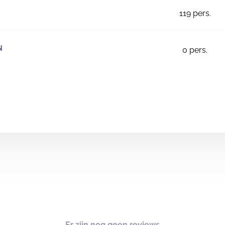
119
pers.
N
0
pers.
Er zijn nog geen reviews