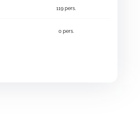
119
pers.
0
pers.