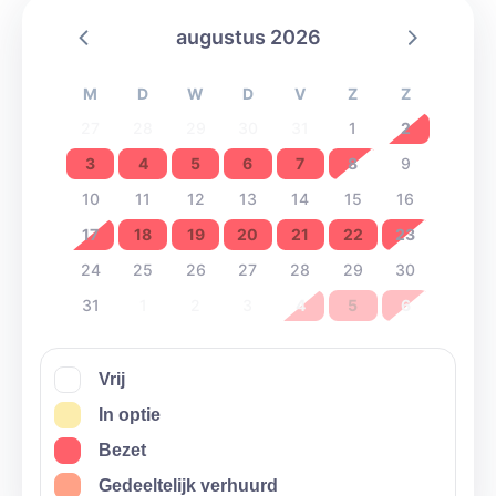
mee dan kan je alles wat je bedenkt voor een leuke
augustus 2026
week of verrassend weekend zo bereiken.
M
D
W
D
V
Z
Z
27
28
29
30
31
1
2
3
4
5
6
7
8
9
10
11
12
13
14
15
16
17
18
19
20
21
22
23
24
25
26
27
28
29
30
31
1
2
3
4
5
6
Vrij
In optie
Bezet
Gedeeltelijk verhuurd