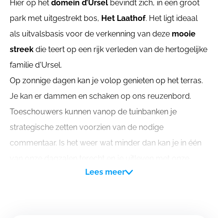
Hier op het
domein d’Ursel
bevindt zich, in een groot
park met uitgestrekt bos,
Het Laathof
. Het ligt ideaal
als uitvalsbasis voor de verkenning van deze
mooie
streek
die teert op een rijk verleden van de hertogelijke
familie d'Ursel.
Op zonnige dagen kan je volop genieten op het terras.
Je kan er dammen en schaken op ons reuzenbord.
Toeschouwers kunnen vanop de tuinbanken je
strategische zetten voorzien van de nodige
commentaar. Is het weer wat minder dan kan je in één
van onze dagzalen terecht en je uitleven met onze
Lees meer
circuskoffer, gezelschapspelen en volksspelen.
Het domein biedt een waaier aan
speelplekjes en
speelkansen
. Het bos is niet ver weg. Heb je een fiets