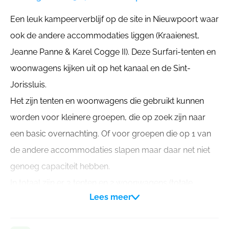
Een leuk kampeerverblijf op de site in Nieuwpoort waar
ook de andere accommodaties liggen (Kraaienest,
Jeanne Panne & Karel Cogge II). Deze Surfari-tenten en
woonwagens kijken uit op het kanaal en de Sint-
Jorissluis.
Het zijn tenten en woonwagens die gebruikt kunnen
worden voor kleinere groepen, die op zoek zijn naar
een basic overnachting. Of voor groepen die op 1 van
de andere accommodaties slapen maar daar net niet
genoeg capaciteit hebben.
In totaal zijn er 3 tenten en 2 woonwagens (totale
Lees meer
slaapcapaciteit: 18 personen)
3 slaaptenten
met elk 4 bedden