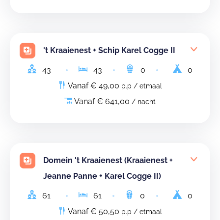
't Kraaienest + Schip Karel Cogge II
43
43
0
0
Vanaf € 49,00
p.p / etmaal
Vanaf € 641,00
/ nacht
Domein 't Kraaienest (Kraaienest +
Jeanne Panne + Karel Cogge II)
61
61
0
0
Vanaf € 50,50
p.p / etmaal