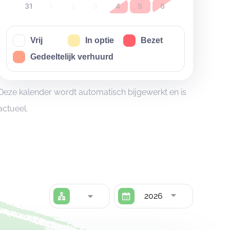
31
1
2
3
4
5
6
Vrij
In optie
Bezet
Gedeeltelijk verhuurd
Deze kalender wordt automatisch bijgewerkt en is
actueel.
2026