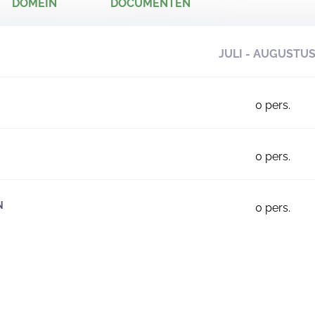
DOMEIN
DOCUMENTEN
JULI - AUGUSTU
0
pers.
0
pers.
N
0
pers.