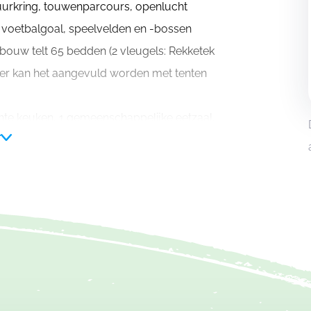
urkring, touwenparcours, openlucht
, voetbalgoal, speelvelden en -bossen
ebouw telt 65 bedden (2 vleugels: Rekketek
er kan het aangevuld worden met tenten
chte keuken, 1 gemeenschappelijke eetzaal,
r
ig. Op het gelijkvloers zijn er 5 toiletten
ekketek kan je TV kijken. Er is wifi in het
empende panelen. Desgewenst kan je
 35 bedden zijn verspreid over deze
 bedden. Een kussen en een donsdeken is
es, 2 toiletten en heeft elke kamer een