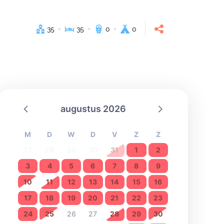
35
35
0
0
augustus 2026
M
D
W
D
V
Z
Z
27
28
29
30
31
1
2
3
4
5
6
7
8
9
10
11
12
13
14
15
16
17
18
19
20
21
22
23
24
25
26
27
28
29
30