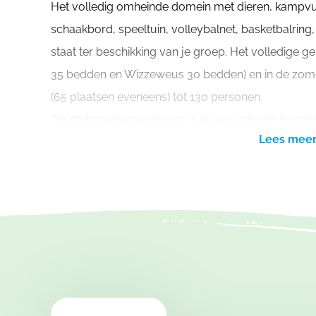
Het volledig omheinde domein met dieren, kampvu
schaakbord, speeltuin, volleybalnet, basketbalring
staat ter beschikking van je groep. Het volledige g
35 bedden en Wizzeweus 30 bedden) en in de zom
(65 plaatsen eveneens) tot 130 personen.
Op de benedenverdieping is er een volledig ingeri
Lees mee
1 grote zitruimte en een veranda. Er is een lift aanwez
en 1 opbergruimte. In de ontspanningsruimte van de R
gebouw aanwezig. In de eetzalen hangen geluidd
gebruik maken van de was- en droogmachine.
Op de eerste verdieping vind je 11 slaapkamers. De
kamers; meestal met stapelbed en/of (een) enkele
voorzien voor elk bed. Daarnaast zijn 3 douchecabin
lavabo. 1 slaapkamers heeft sanitair op de kamer.