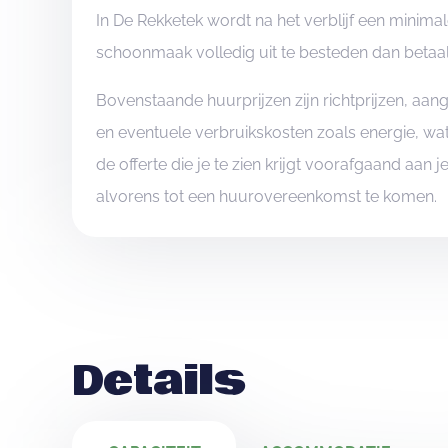
In De Rekketek wordt na het verblijf een minim
schoonmaak volledig uit te besteden dan betaal j
Bovenstaande huurprijzen zijn richtprijzen, aa
en eventuele verbruikskosten zoals energie, wat
de offerte die je te zien krijgt voorafgaand aan 
alvorens tot een huurovereenkomst te komen.
Details