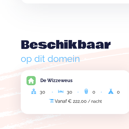
Beschikbaar
op dit domein
De Wizzeweus
30
30
0
0
Vanaf € 222,00
/ nacht