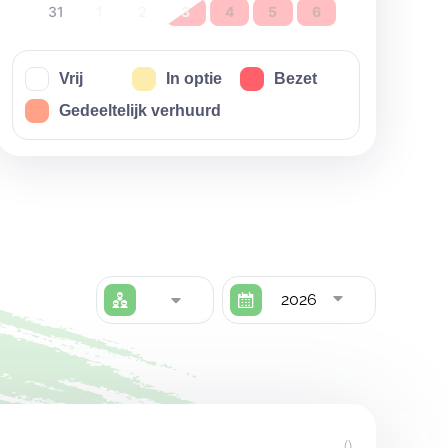
31
1
2
3
4
5
6
Vrij
In optie
Bezet
Gedeeltelijk verhuurd
2026
()