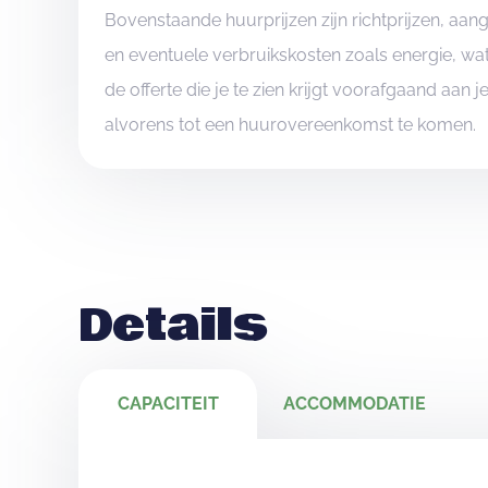
Bovenstaande huurprijzen zijn richtprijzen, aa
en eventuele verbruikskosten zoals energie, wat
de offerte die je te zien krijgt voorafgaand aan 
alvorens tot een huurovereenkomst te komen.
Details
CAPACITEIT
ACCOMMODATIE