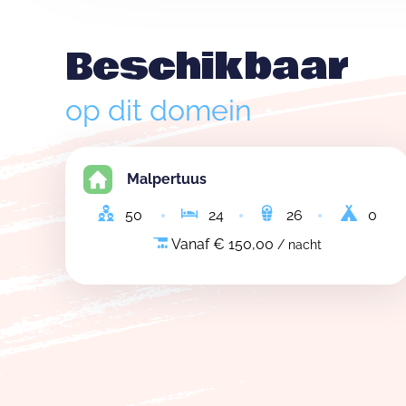
Beschikbaar
op dit domein
Malpertuus
50
24
26
0
Vanaf € 150,00
/ nacht