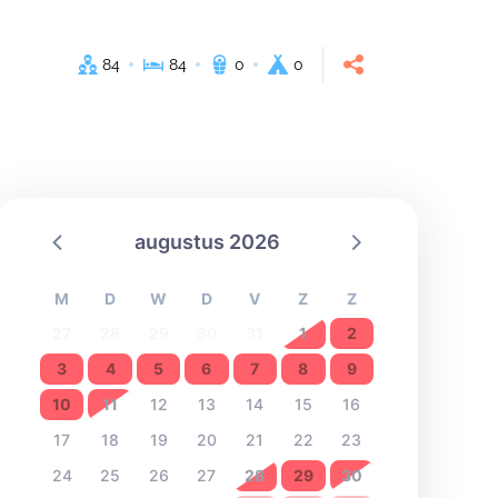
84
84
0
0
augustus 2026
M
D
W
D
V
Z
Z
27
28
29
30
31
1
2
3
4
5
6
7
8
9
10
11
12
13
14
15
16
17
18
19
20
21
22
23
24
25
26
27
28
29
30