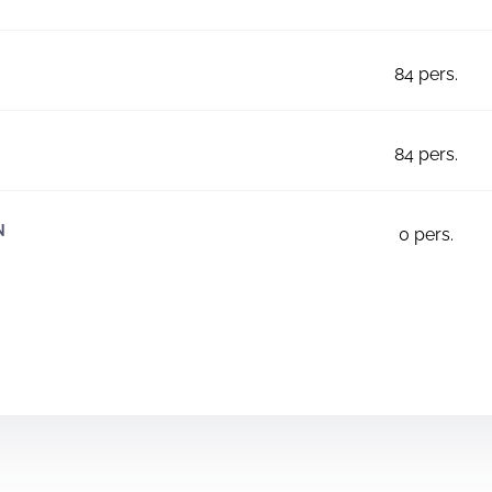
84
pers.
84
pers.
N
0
pers.