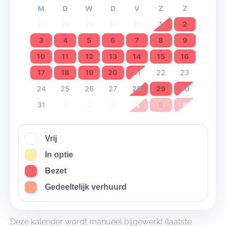
M
D
W
D
V
Z
Z
27
28
29
30
31
1
2
3
4
5
6
7
8
9
10
11
12
13
14
15
16
17
18
19
20
21
22
23
24
25
26
27
28
29
30
31
1
2
3
4
5
6
Vrij
In optie
Bezet
Gedeeltelijk verhuurd
Deze kalender wordt manueel bijgewerkt (laatste