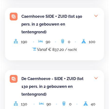
Caernhoeve SIDE + ZUID (tot 190
pers. in 2 gebouwen en
tentengrond)
190
90
0
100
Vanaf € 837,20
/ nacht
De Caernhoeve - SIDE + ZUID (tot
130 pers. in 2 gebouwen en
tentengrond)
130
90
0
40