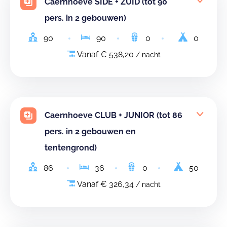
Caernhoeve SIDE + ZUID (tot 90
pers. in 2 gebouwen)
90
90
0
0
Vanaf € 538,20
/ nacht
Caernhoeve CLUB + JUNIOR (tot 86
pers. in 2 gebouwen en
tentengrond)
86
36
0
50
Vanaf € 326,34
/ nacht