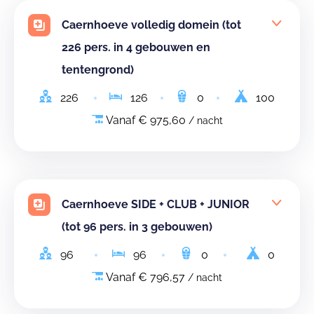
Caernhoeve volledig domein (tot
226 pers. in 4 gebouwen en
tentengrond)
226
126
0
100
Vanaf € 975,60
/ nacht
Caernhoeve SIDE + CLUB + JUNIOR
(tot 96 pers. in 3 gebouwen)
96
96
0
0
Vanaf € 796,57
/ nacht