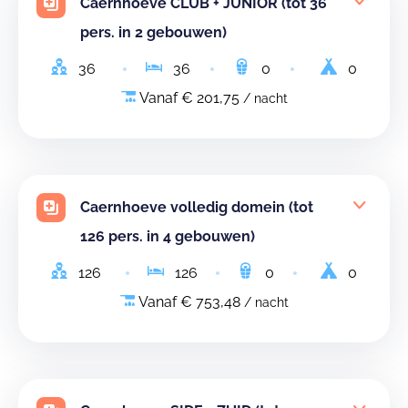
Caernhoeve CLUB + JUNIOR (tot 36
pers. in 2 gebouwen)
36
36
0
0
Vanaf € 201,75
/ nacht
Caernhoeve volledig domein (tot
126 pers. in 4 gebouwen)
126
126
0
0
Vanaf € 753,48
/ nacht