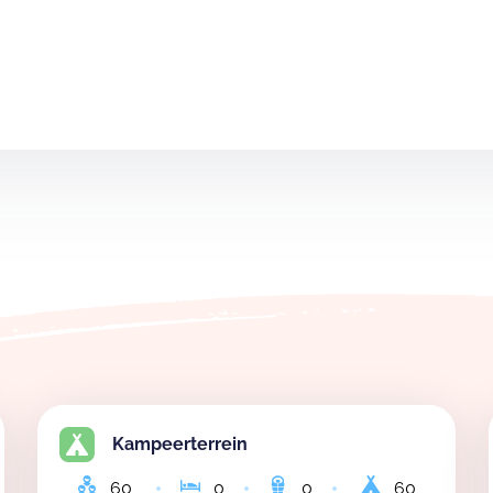
Kampeerterrein
60
0
0
60