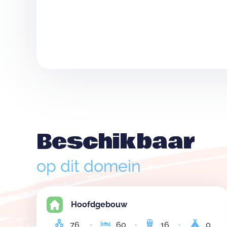
Beschikbaar
op dit domein
Hoofdgebouw
76
60
16
0