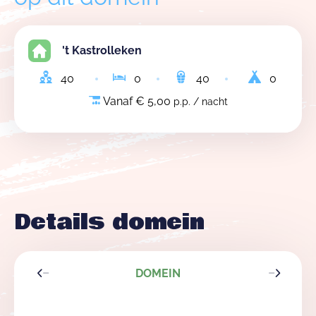
't Kastrolleken
40
0
40
0
Vanaf € 5,00
p.p. / nacht
Details domein
DOMEIN