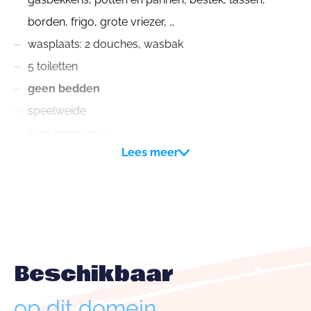
borden, frigo, grote vriezer, …
wasplaats: 2 douches, wasbak
5 toiletten
geen bedden
speelweide
klein speelbosje
Lees meer
Beschikbaar
op dit domein