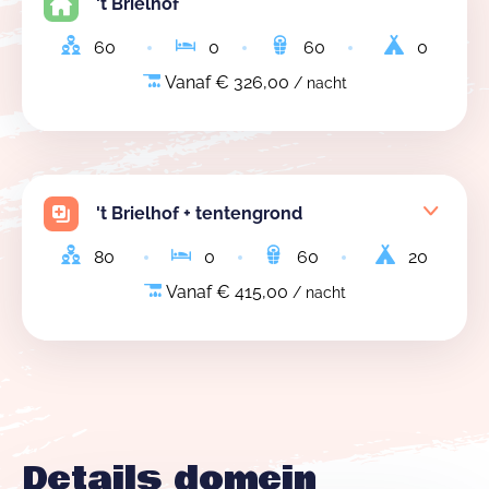
't Brielhof
60
0
60
0
Vanaf € 326,00
/ nacht
't Brielhof + tentengrond
80
0
60
20
Vanaf € 415,00
/ nacht
Details domein