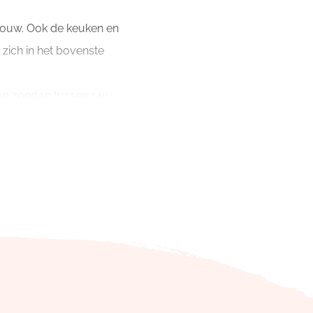
ebouw. Ook de keuken en
 zich in het bovenste
 op zondag tussen 14u
 lavabo's en een grote
 Op wandel- en
ich ook een bushalte.
t label staat gelijk
jke.
nties. Onze lokalen