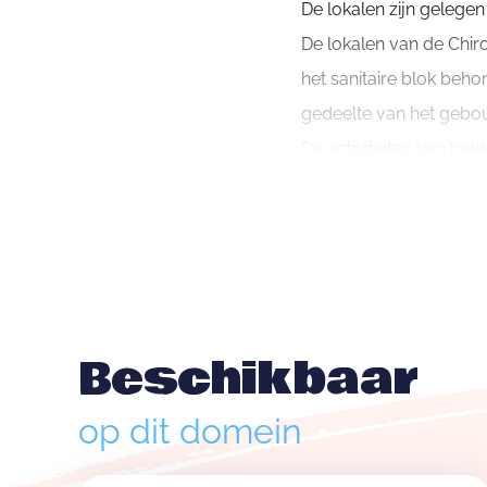
De lokalen zijn gelegen 
De lokalen van de Chir
het sanitaire blok beho
gedeelte van het gebouw
De activiteiten van be
en 18u. Weekendverhuu
Jeugdheem Strijland tel
speelweide met bosje, 
De lokalen bevinden zi
fietsafstand zijn er ve
Beschikbaar
Verhuur
Jeugdheem Strijland is 
op dit domein
aan een kwaliteitsgarant
De lokalen worden verh