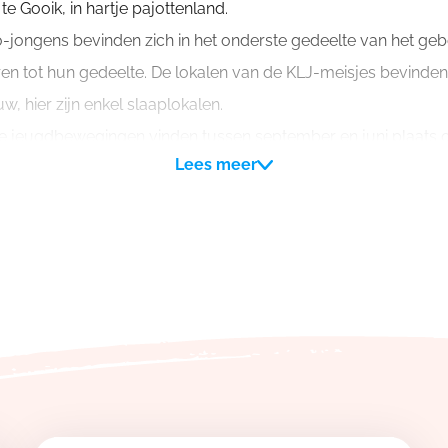
te Gooik, in hartje pajottenland.
o-jongens bevinden zich in het onderste gedeelte van het g
ren tot hun gedeelte. De lokalen van de KLJ-meisjes bevinden
, hier zijn enkel slaaplokalen.
ide jeugdbewegingen vinden tussen september en juni plaats
Lees meer
r is dus mogelijk tot zondagmiddag 12u.
t 6 slaaplokalen, een refter, 5 toiletten, vernieuwde douches,
speeltuin en tentengrond.
ch naast de kerk van Strijland, een deelgemeente van Gooik.
rschillende bakkers, kruidenierszaken. Aan de lokalen bevindt z
door Toerisme Vlaanderen erkend als jeudverblijf type basis. Di
ie op vlak van (brand)veiligheid, inrichting, hygiëne en dergeli
uurd voor weekends en voor bivakken tijdens de schoolvaka