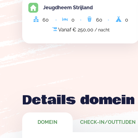
kunnen dus gerust geb
Jeugdheem Strijland
60
0
60
0
Vanaf € 250,00
/ nacht
Details domein
DOMEIN
CHECK-IN/OUTTIJDEN