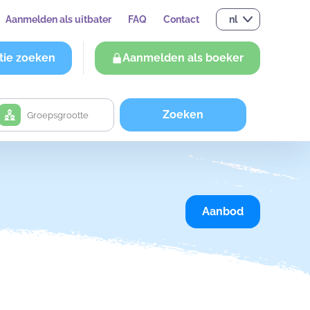
Aanmelden als uitbater
FAQ
Contact
nl
tie zoeken
Aanmelden als boeker
Zoeken
Aanbod