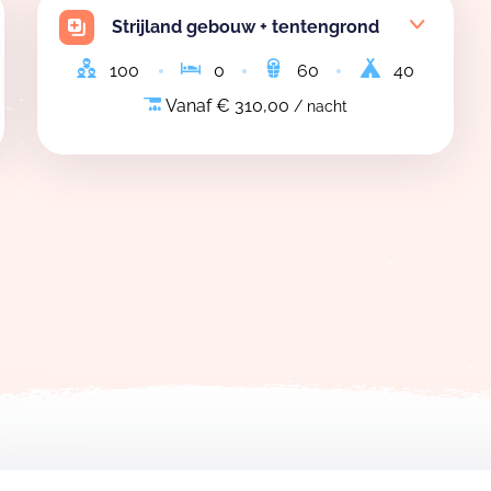
ruikt worden voor een kamp, een leidingsweekend of een we
Strijland gebouw + tentengrond
100
0
60
40
Vanaf € 310,00
/ nacht