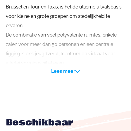
Brussel en Tour en Taxis, is het de ultieme uitvalsbasis
voor kleine en grote groepen om stedelijkheid te
ervaren.
De combinatie van veel polyvalente ruimtes, enkele
zalen voor meer dan 50 personen en een centrale
ligging is ons jeugdverblijfcentrum ook ideaal voor
allerlei vormingsinitiatieven.
Lees meer
Ten slotte beschikken we voor Brussel over een unieke
infrastructuur voor groepsdynamische activiteiten en
stadsavontuur.
Beschikbaar