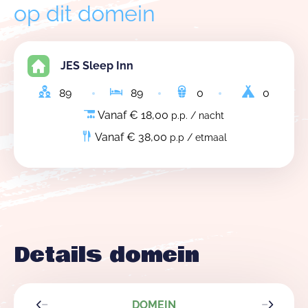
op dit domein
JES Sleep Inn
89
89
0
0
Vanaf € 18,00
p.p. / nacht
Vanaf € 38,00
p.p / etmaal
Details domein
DOMEIN