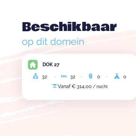
Beschikbaar
op dit domein
DOK 27
32
32
0
0
Vanaf € 314,00
/ nacht