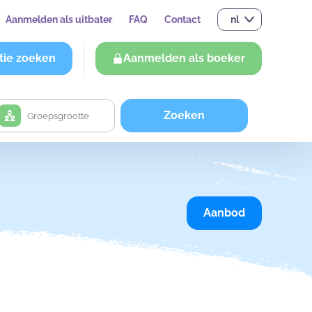
Aanmelden als uitbater
FAQ
Contact
nl
tie zoeken
Aanmelden als boeker
Zoeken
Aanbod