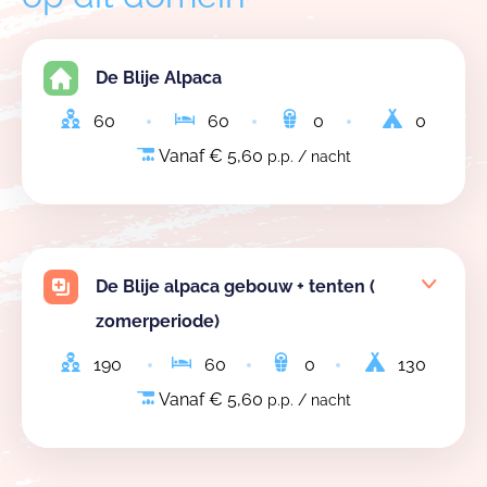
Onze plek is bewust eenvoudig en warm.
Zacht voor jongeren. Zacht voor de natuur.
De Blije Alpaca
We werken met
60
60
0
0
Regenwater voor de toiletten.
Vanaf € 5,60
p.p. / nacht
Zonnepanelen voor onze energie.
Afval sorteren in zeven duidelijke fracties.
Eten en producten uit de korte keten.
Een bloemenweide voor bijen en biodiversiteit.
De Blije alpaca gebouw + tenten (
Nestkastjes en uilenbakken voor leven rond ons heen.
zomerperiode)
Je verblijft hier niet naast de boerderij.
190
60
0
130
Je bent er deel van.
Vanaf € 5,60
p.p. / nacht
En wie even verder wil trekken.
Lokeren ligt om de hoek.
Kanoën op de Durme.