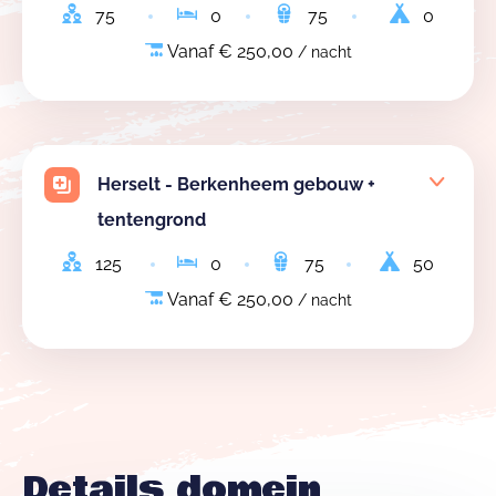
75
0
75
0
Vanaf € 250,00
/ nacht
Herselt - Berkenheem gebouw +
tentengrond
125
0
75
50
Vanaf € 250,00
/ nacht
Details domein