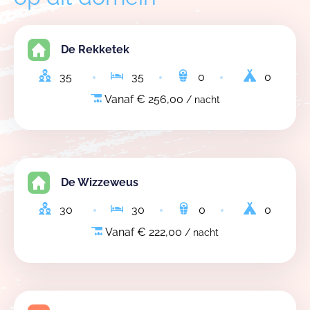
De Rekketek
35
35
0
0
Vanaf € 256,00
/ nacht
De Wizzeweus
30
30
0
0
Vanaf € 222,00
/ nacht