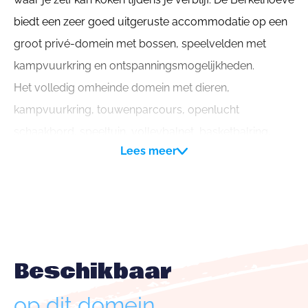
biedt een zeer goed uitgeruste accommodatie op een
groot privé-domein met bossen, speelvelden met
kampvuurkring en ontspanningsmogelijkheden.
Het volledig omheinde domein met dieren,
kampvuurkring, touwenparcours, openlucht
schaakbord, speeltuin, volleybalnet, basketbalring,
Lees meer
voetbalgoal, speelvelden en -bossen staat ter
beschikking van je groep.
Het volledige gebouw telt 65 bedden (2 vleugels:
Rekketek 35 bedden en Wizzeweus 30 bedden) en in de
zomer kan het aangevuld worden met tenten (65
Beschikbaar
plaatsen eveneens) tot 130 personen.
op dit domein