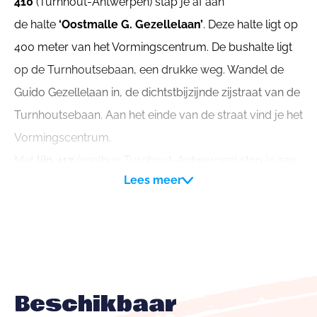
410
(Turnhout-Antwerpen) stap je af aan
de halte
‘Oostmalle G. Gezellelaan’
. Deze halte ligt op
400 meter van het Vormingscentrum. De bushalte ligt
op de Turnhoutsebaan, een drukke weg. Wandel de
Guido Gezellelaan in, de dichtstbijzijnde zijstraat van de
Turnhoutsebaan. Aan het einde van de straat vind je het
Vormingscentrum.
Met
lijn 417
(snelbus Turnhout-Antwerpen) stap je aan
Lees meer
de halte
'Oostmalle Busstation'
.
Met de lijnen
408
(Hoogstraten-
Zandoven),
409
(Herentals-
Hoogstraten),
411
(Zandhoven-Scholen
Malle),
607
(Sint-Job-Scholen Malle),
618
('s
Beschikbaar
Gravenwezel-Scholen Malle),
619
(Oelegem-Scholen