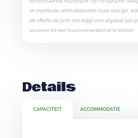
Bovenstaande huurprijzen zijn richtprijzen, aa
en eventuele verbruikskosten zoals energie, wat
de offerte die je te zien krijgt voorafgaand aan 
alvorens tot een huurovereenkomst te komen.
Details
CAPACITEIT
ACCOMMODATIE