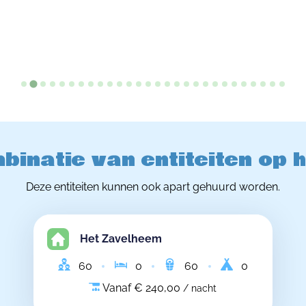
binatie van entiteiten op 
Deze entiteiten kunnen ook apart gehuurd worden.
Het Zavelheem
60
0
60
0
Vanaf € 240,00
/ nacht