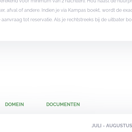
ngerekend voor minimum van 2 nacht(en). Hou naast de huurp
er, afval of andere. Indien je via Kampas boekt, wordt de e
je aanvraag tot reservatie. Als je rechtstreeks bij de uitbater 
DOMEIN
DOCUMENTEN
JULI - AUGUSTU