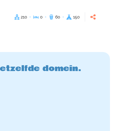
210
0
60
150
hetzelfde domein.