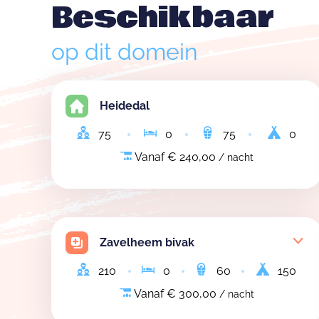
Beschikbaar
op dit domein
Heidedal
75
0
75
0
Vanaf € 240,00
/ nacht
Zavelheem bivak
210
0
60
150
Vanaf € 300,00
/ nacht