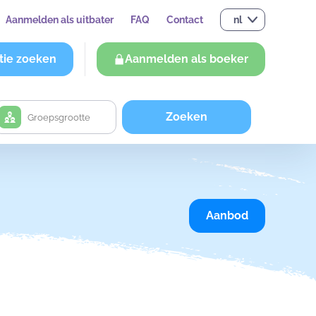
Aanmelden als uitbater
FAQ
Contact
nl
tie zoeken
Aanmelden als boeker
Zoeken
Aanbod