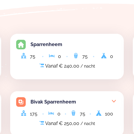
Sparrenheem
75
0
75
0
Vanaf € 240,00
/ nacht
Bivak Sparrenheem
175
0
75
100
Vanaf € 250,00
/ nacht