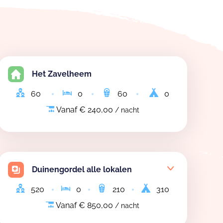
Het Zavelheem
60
0
60
0
Vanaf € 240,00
/ nacht
Duinengordel alle lokalen
520
0
210
310
Vanaf € 850,00
/ nacht