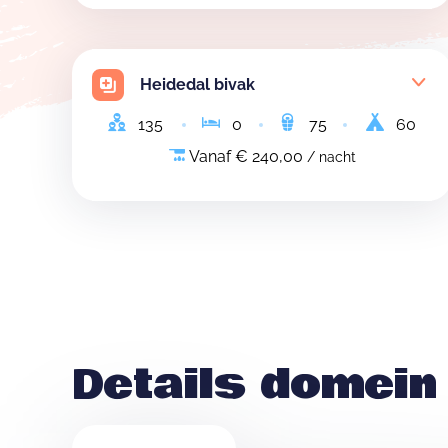
Heidedal bivak
135
0
75
60
Vanaf € 240,00
/ nacht
Details domein