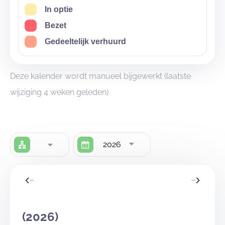
schoolvakanties en dus niet tijdens de weekends.
In optie
Het plaatsen van extra tenten is toegestaan, maar er
Bezet
mogen max. 15 personen (enkel leiding of
Gedeeltelijk verhuurd
kookploeg) in de tenten slapen. Dit om
geluidsoverlast tegen te gaan.
Deze kalender wordt manueel bijgewerkt (laatste
wijziging 4 weken geleden).
2026
(2026)