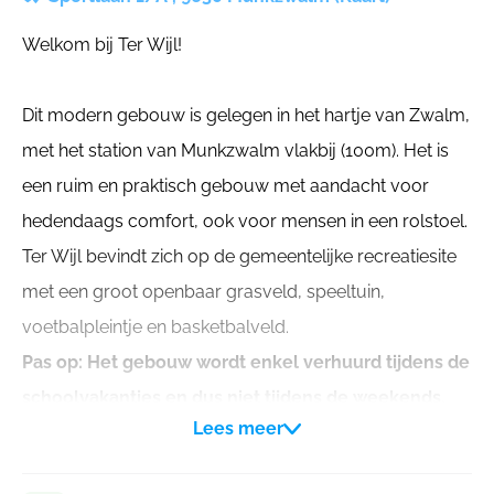
Welkom bij Ter Wijl!
Dit modern gebouw is gelegen in het hartje van Zwalm,
met het station van Munkzwalm vlakbij (100m). Het is
een ruim en praktisch gebouw met aandacht voor
hedendaags comfort, ook voor mensen in een rolstoel.
Ter Wijl bevindt zich op de gemeentelijke recreatiesite
met een groot openbaar grasveld, speeltuin,
voetbalpleintje en basketbalveld.
Pas op: Het gebouw wordt enkel verhuurd tijdens de
schoolvakanties en dus niet tijdens de weekends.
Lees meer
Faciliteiten:
Lichtrijke, verwarmde polyvalente zaal met mobiele