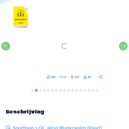
130
0
110
40
Beschrijving
Sportlaan 1/A , 9630 Munkzwalm (Kaart)