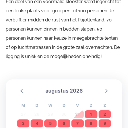
Een deel van een voormalig klooster werd ingericht tot
een leuke plaats voor groepen tot 100 personen. Je
verblijft er midden de rust van het Pajottenland. 70
personen kunnen binnen in bedden slapen, 50
personen kunnen naar keuze in meegebrachte tenten
of op luchtmatrassen in de grote zaal overnachten. De
ligging is uniek en de mogelijkheden oneindig!
augustus 2026
M
D
W
D
V
Z
Z
27
28
29
30
31
1
2
3
4
5
6
7
8
9