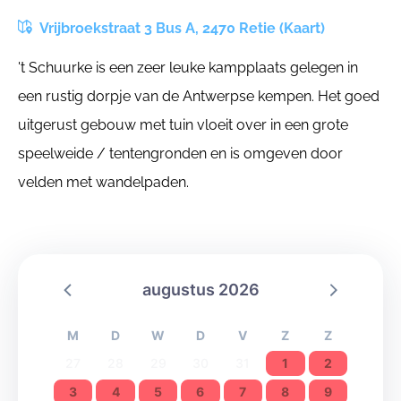
Vrijbroekstraat 3 Bus A, 2470 Retie (Kaart)
't Schuurke is een zeer leuke kampplaats gelegen in
een rustig dorpje van de Antwerpse kempen. Het goed
uitgerust gebouw met tuin vloeit over in een grote
speelweide / tentengronden en is omgeven door
velden met wandelpaden.
augustus 2026
M
D
W
D
V
Z
Z
27
28
29
30
31
1
2
3
4
5
6
7
8
9