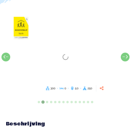
300
0
50
250
Beschrijving