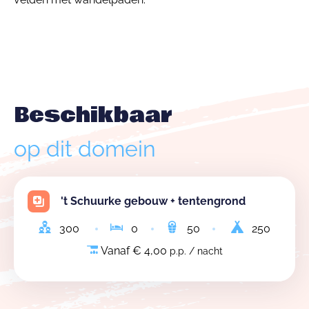
Beschikbaar
op dit domein
't Schuurke gebouw + tentengrond
300
0
50
250
Vanaf € 4,00
p.p. / nacht