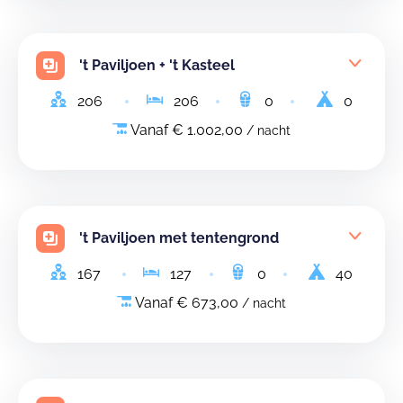
't Paviljoen + 't Kasteel
206
206
0
0
Vanaf € 1.002,00
/ nacht
't Paviljoen met tentengrond
167
127
0
40
Vanaf € 673,00
/ nacht