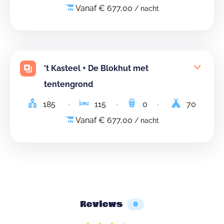
Vanaf € 677,00
/ nacht
't Kasteel + De Blokhut met
tentengrond
185
115
0
70
Vanaf € 677,00
/ nacht
Reviews
8