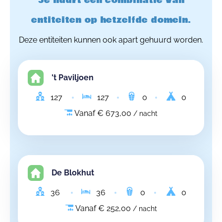
Je huurt een combinatie van
entiteiten op hetzelfde domein.
Deze entiteiten kunnen ook apart gehuurd worden.
't Paviljoen
127
127
0
0
Vanaf € 673,00
/ nacht
De Blokhut
36
36
0
0
Vanaf € 252,00
/ nacht