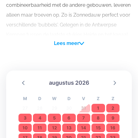
combineerbaarheid met de andere gebouwen, leveren
alleen maar troeven op. Zo is Zonnedauw perfect voor
verschillende 'bubbels'. Gelegen in de Antwerpse
Kempen tussen de laatste stukjes Heide en het kanaal
Lees meer
Herentals Bochelt.
augustus 2026
M
D
W
D
V
Z
Z
27
28
29
30
31
1
2
3
4
5
6
7
8
9
10
11
12
13
14
15
16
17
18
19
20
21
22
23