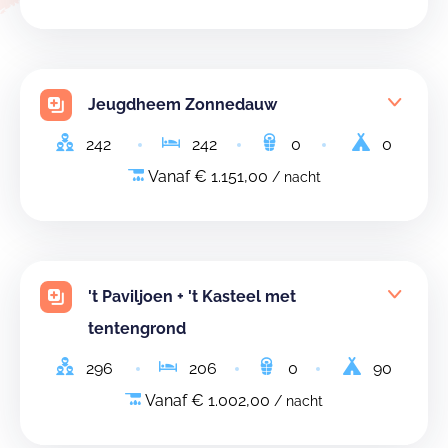
Jeugdheem Zonnedauw
242
242
0
0
Vanaf € 1.151,00
/ nacht
't Paviljoen + 't Kasteel met
tentengrond
296
206
0
90
Vanaf € 1.002,00
/ nacht