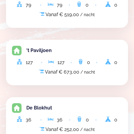
79
79
0
0
Vanaf € 519,00
/ nacht
't Paviljoen
127
127
0
0
Vanaf € 673,00
/ nacht
De Blokhut
36
36
0
0
Vanaf € 252,00
/ nacht