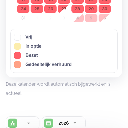
24
25
26
27
28
29
30
31
1
2
3
4
5
6
Vrij
In optie
Bezet
Gedeeltelijk verhuurd
Deze kalender wordt automatisch bijgewerkt en is
actueel.
2026