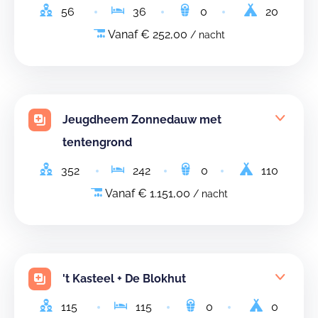
56
36
0
20
Vanaf € 252,00
/ nacht
Jeugdheem Zonnedauw met
tentengrond
352
242
0
110
Vanaf € 1.151,00
/ nacht
't Kasteel + De Blokhut
115
115
0
0