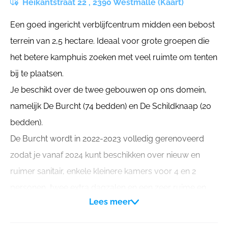
Heikantstraat 22 , 2390 Westmalle (Kaart)
Een goed ingericht verblijfcentrum midden een bebost
terrein van 2,5 hectare. Ideaal voor grote groepen die
het betere kamphuis zoeken met veel ruimte om tenten
bij te plaatsen.
Je beschikt over de twee gebouwen op ons domein,
namelijk De Burcht (74 bedden) en De Schildknaap (20
bedden).
De Burcht wordt in 2022-2023 volledig gerenoveerd
zodat je vanaf 2024 kunt beschikken over nieuw en
ruimer sanitair, enkele kleinere kamers voor 4 en 2
personen, twee extra dagzalen en een zeer ruime en
Lees meer
goed ingerichte keuken met koelcel.