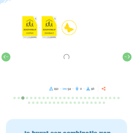
150
94
0
56