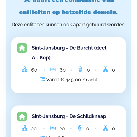
Je huurt een combinatie van
entiteiten op hetzelfde domein.
Deze entiteiten kunnen ook apart gehuurd worden.
Sint-Jansburg - De Burcht (deel
A - 60p)
60
60
0
0
Vanaf € 445,00
/ nacht
Sint-Jansburg - De Schildknaap
20
20
0
0