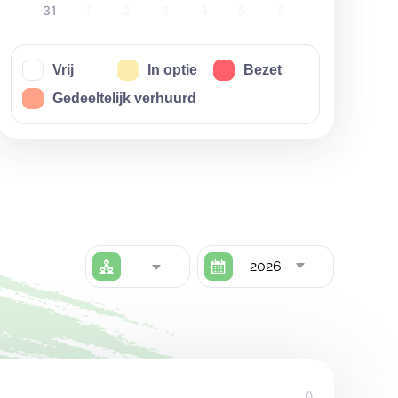
31
1
2
3
4
5
6
Vrij
In optie
Bezet
Gedeeltelijk verhuurd
2026
()