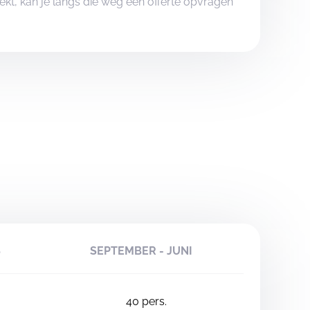
boekt, kan je langs die weg een offerte opvragen
S
SEPTEMBER - JUNI
40
pers.