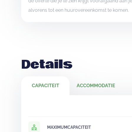
de offerte die je te zien krijgt voorafgaand aan 
alvorens tot een huurovereenkomst te komen.
Details
CAPACITEIT
ACCOMMODATIE
MAXIMUMCAPACITEIT