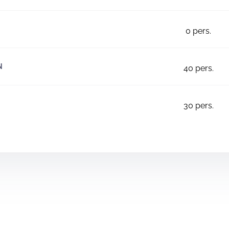
0
pers.
N
40
pers.
30
pers.