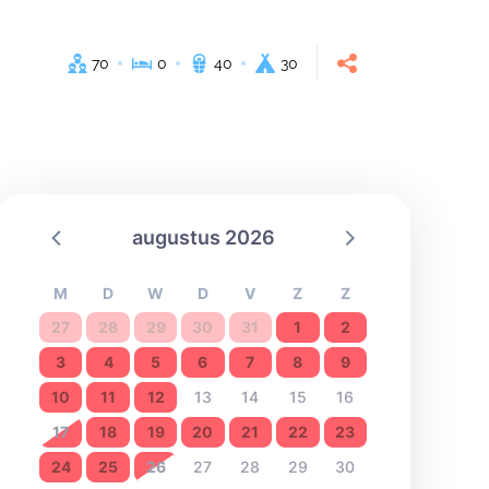
70
0
40
30
augustus 2026
M
D
W
D
V
Z
Z
27
28
29
30
31
1
2
3
4
5
6
7
8
9
10
11
12
13
14
15
16
17
18
19
20
21
22
23
24
25
26
27
28
29
30