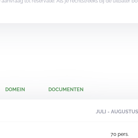
je aanvraag tot reservatie. Als je rechtstreeks bij de uitbater 
DOMEIN
DOCUMENTEN
JULI - AUGUSTU
70
pers.