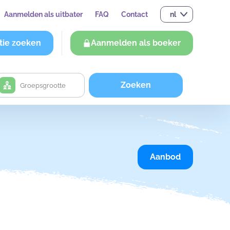
Aanmelden als uitbater
FAQ
Contact
nl
tie zoeken
Aanmelden als boeker
Zoeken
Aanbod