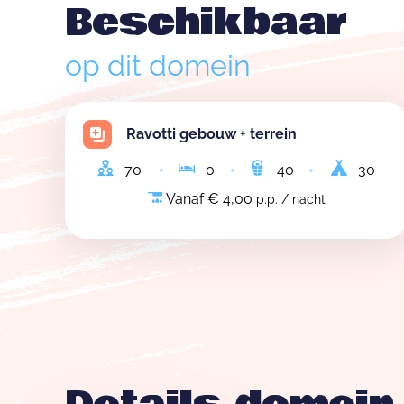
Beschikbaar
op dit domein
Ravotti gebouw + terrein
70
0
40
30
Vanaf € 4,00
p.p. / nacht