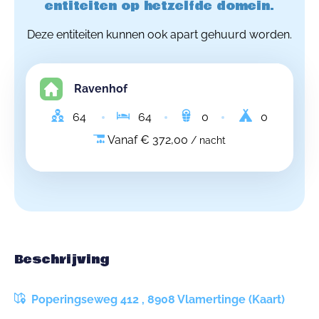
entiteiten op hetzelfde domein.
Deze entiteiten kunnen ook apart gehuurd worden.
Ravenhof
64
64
0
0
Vanaf € 372,00
/ nacht
Beschrijving
Poperingseweg 412 , 8908 Vlamertinge (Kaart)