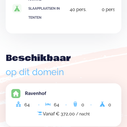
SLAAPPLAATSEN IN
40
pers.
0
pers.
TENTEN
Beschikbaar
op dit domein
Ravenhof
64
64
0
0
Vanaf € 372,00
/ nacht