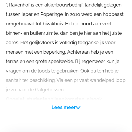
’t Ravenhof is een akkerbouwbedrijf, landelijk gelegen
tussen Ieper en Poperinge. In 2010 werd een hoppeast
omgebouwd tot bivakhuis. Heb je nood aan veel
binnen- en buitenruimte, dan ben je hier aan het juiste
adres. Het gelijkvloers is volledig toegankelijk voor
mensen met een beperking. Achteraan heb je een
terras en een grote speelweide. Bij regenweer kun je
vragen om de loods te gebruiken. Ook buiten heb je
sanitair ter beschikking. Via een privaat wandelpad loop
je zo naar de Galgebossen.
Opgelet, studentenbijeenkomsten, alsook
Lees meer
weekends waar het huishoudelijk reglement niet
wordt gerespecteerd zijn hier niet mogelijk en als
groep kan je hier geen huisdieren meebrengen.