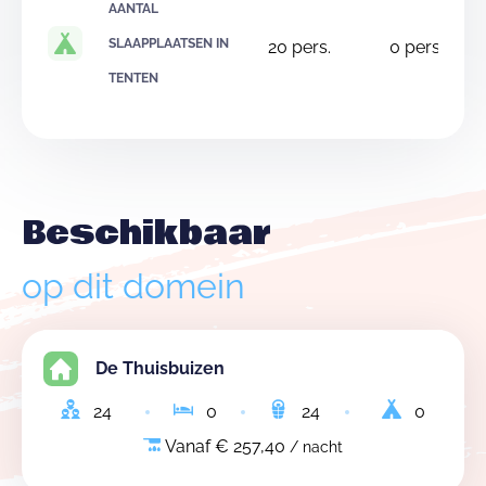
AANTAL
SLAAPPLAATSEN IN
20
pers.
0
pers.
TENTEN
Beschikbaar
op dit domein
De Thuisbuizen
24
0
24
0
Vanaf € 257,40
/ nacht